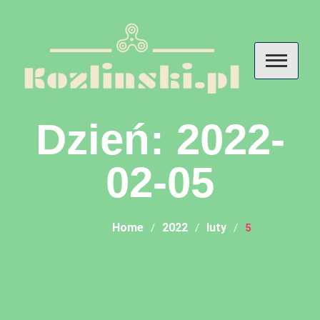
Skip
to
content
Kozlinski – przemyślenia o
Dzień:
2022-
diecie, odżywianiu i
suplementach
02-05
Home
2022
luty
5