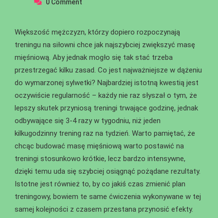
0
Comment
Większość mężczyzn, którzy dopiero rozpoczynają
treningu na siłowni chce jak najszybciej zwiększyć masę
mięśniową. Aby jednak mogło się tak stać trzeba
przestrzegać kilku zasad. Co jest najważniejsze w dążeniu
do wymarzonej sylwetki? Najbardziej istotną kwestią jest
oczywiście regularność – każdy nie raz słyszał o tym, że
lepszy skutek przyniosą treningi trwające godzinę, jednak
odbywające się 3-4 razy w tygodniu, niż jeden
kilkugodzinny trening raz na tydzień. Warto pamiętać, że
chcąc budować masę mięśniową warto postawić na
treningi stosunkowo krótkie, lecz bardzo intensywne,
dzięki temu uda się szybciej osiągnąć pożądane rezultaty.
Istotne jest również to, by co jakiś czas zmienić plan
treningowy, bowiem te same ćwiczenia wykonywane w tej
samej kolejności z czasem przestana przynosić efekty.