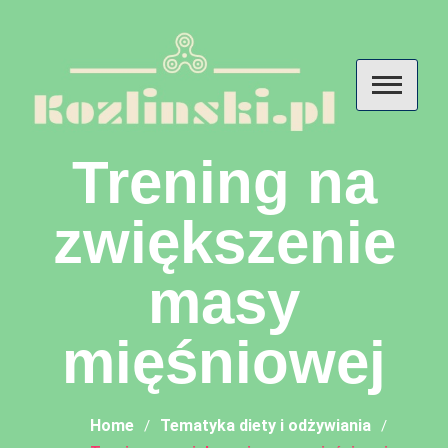
Skip
to
content
Kozlinski – przemyślenia o
Trening na
diecie, odżywianiu i
zwiększenie
suplementach
masy
mięśniowej
Home
Tematyka diety i odżywiania