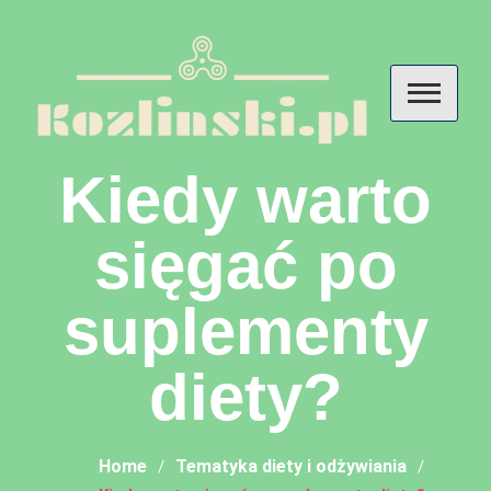
Skip
to
content
Kozlinski – przemyślenia o
Kiedy warto
diecie, odżywianiu i
sięgać po
suplementach
suplementy
diety?
Home
Tematyka diety i odżywiania