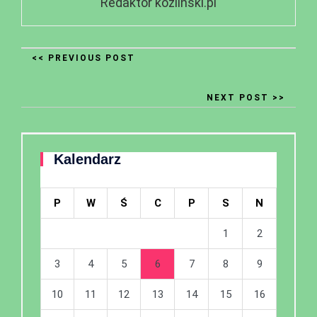
Redaktor kozlinski.pl
<< PREVIOUS POST
NEXT POST >>
Kalendarz
P
W
Ś
C
P
S
N
1
2
3
4
5
6
7
8
9
10
11
12
13
14
15
16