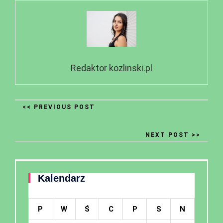
Redaktor kozlinski.pl
<< PREVIOUS POST
NEXT POST >>
Kalendarz
P
W
Ś
C
P
S
N