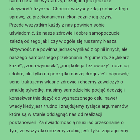
sama dieta nie wystarczy, niezbędna jest jeszcze
aktywność fizyczna. Chociaż wszyscy zdają sobie z tego
sprawę, za przekonaniem niekoniecznie idą czyny.
Przede wszystkim każdy z nas powinien sobie
uświadomić, że nasze
zdrowie
i dobre samopoczucie
zależą od tego jak i czy w ogóle się ruszamy. Nasza
aktywność nie powinna jednak wynikać z opinii innych, ale
naszego samoistnego przekonania. Argumenty, że „lekarz
kazał”, „żona wymusiła”, „mój kolega też ćwiczy” może są
i dobre, ale tylko na początku naszej drogi. Jeśli naprawdę
serio traktujemy własne zdrowie i chcemy zawalczyć o
smukłą sylwetkę, musimy samodzielnie podjąć decyzję i
konsekwentnie dążyć do wyznaczonego celu, nawet
wtedy kiedy jest trudno i znajdujemy tysiące argumentów,
które są w stanie odciągnąć nas od realizacji
postanowień. Za świadomością musi iść przekonanie o
tym, że wszystko możemy zrobić, jeśli tylko zapragniemy.