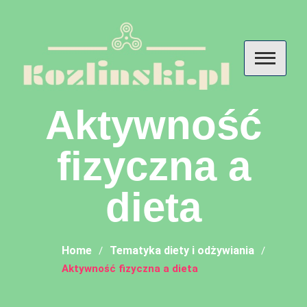
Skip
to
content
Kozlinski – przemyślenia o
Aktywność
diecie, odżywianiu i
fizyczna a
suplementach
dieta
Home
Tematyka diety i odżywiania
Aktywność fizyczna a dieta