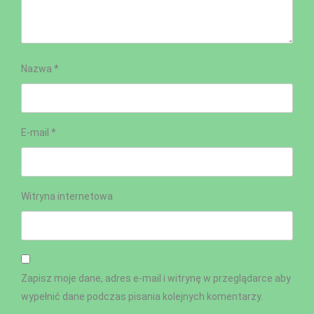
Nazwa
*
E-mail
*
Witryna internetowa
Zapisz moje dane, adres e-mail i witrynę w przeglądarce aby
wypełnić dane podczas pisania kolejnych komentarzy.