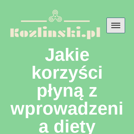
Skip
to
content
Kozlinski – przemyślenia o
Jakie
diecie, odżywianiu i
korzyści
suplementach
płyną z
wprowadzeni
a diety