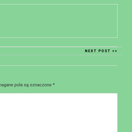
NEXT POST >>
agane pola są oznaczone
*