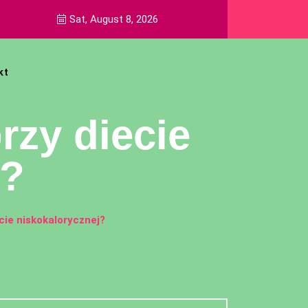
Sat, August 8, 2026
kt
rzy diecie
j?
cie niskokalorycznej?