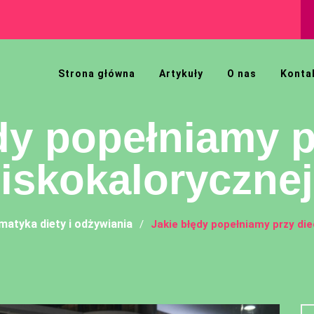
Dieta właściwa dla sportu
Strona główna
Artykuły
O nas
Konta
dy popełniamy p
iskokaloryczne
matyka diety i odżywiania
Jakie błędy popełniamy przy die