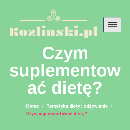
Skip
to
content
Kozlinski – przemyślenia o
Czym
diecie, odżywianiu i
suplementow
suplementach
ać dietę?
Home
Tematyka diety i odżywiania
Czym suplementować dietę?