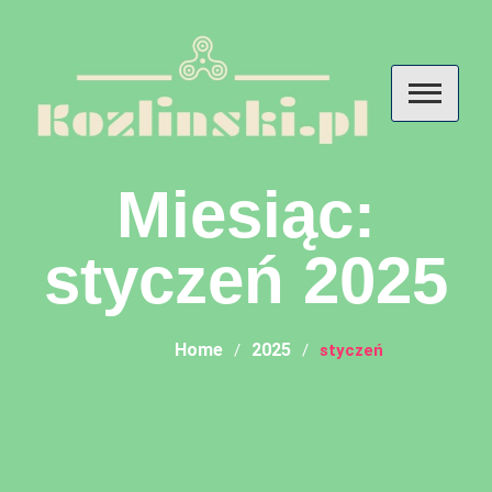
Skip
to
content
Kozlinski – przemyślenia o
Miesiąc:
diecie, odżywianiu i
suplementach
styczeń 2025
Home
2025
styczeń